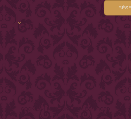
RÉSE
COOKIES
MENTION LEGALES
RGPD
© 2025 Evelyne Planchat