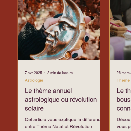
Héritages Familiaux
Relations Toxiqu
7 avr. 2025
2 min de lecture
26 mars
Astrologie
Thème 
Le thème annuel
Le t
astrologique ou révolution
bous
solaire
conn
Cet article vous explique la difference
Découv
entre Thème Natal et Révolution
vous p