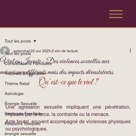
Tout les posts
eplanchat
22 avr. 2025
2 min de lecture
Tout les posts
Viol vs Inceste : Des violences sexuelles aux
Constellations Familiales
mécanismesdifférents mais des impacts dévastateurs.
Traumas & Libération
Qu’est-ce que le viol ?
Thème Natal
Astrologie
Énergie Sexuelle
Une agression sexuelle impliquant une pénétration, 
imposée par la force, la contrainte ou la menace.
Héritages Familiaux
Acte brutal, souvent accompagné de violences physiques 
Relations Toxiques
ou psychologiques.
énergie sexuelle